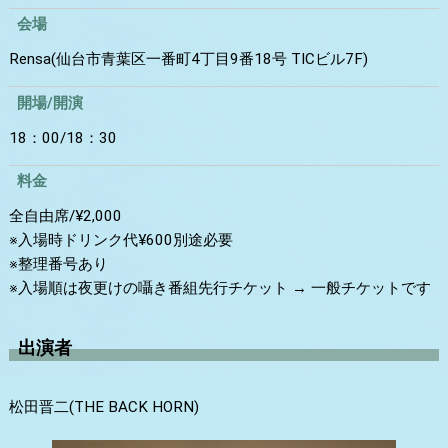
会場
Rensa(仙台市青葉区一番町4丁目9番18号 TICビル7F)
開場/開演
18：00/18：30
料金
全自由席/¥2,000
※入場時ドリンク代¥600別途必要
※整理番号あり
※入場順は夜更けの囁き番組先行チケット → 一般チケットです
出演者
松田晋二(THE BACK HORN)